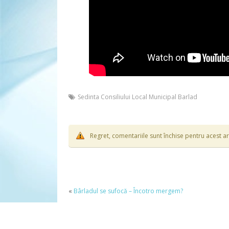
Sedinta Consiliului Local Municipal Barlad
Regret, comentariile sunt închise pentru acest ar
«
Bârladul se sufocă – Încotro mergem?