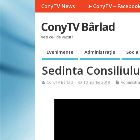
ConyTV News
➤ ConyTV – Faceboo
ConyTV Bârlad
Vezi ce-i de văzut !
Evenimente
Administrație
Social
Sedinta Consiliulu
ConyTV Bârlad
10 martie 2019
Administra