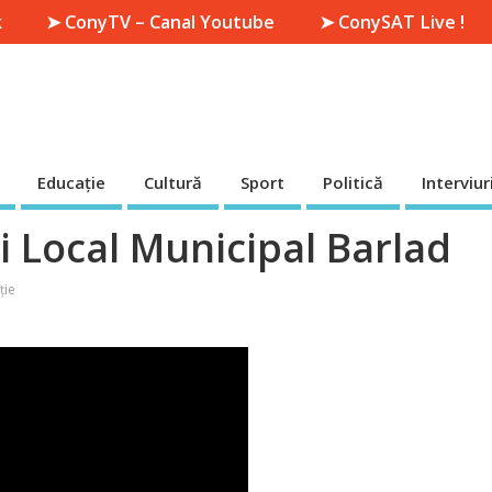
k
➤ ConyTV – Canal Youtube
➤ ConySAT Live !
Educație
Cultură
Sport
Politică
Interviur
i Local Municipal Barlad
ție