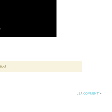
ticol
„BA COMMENT”
»