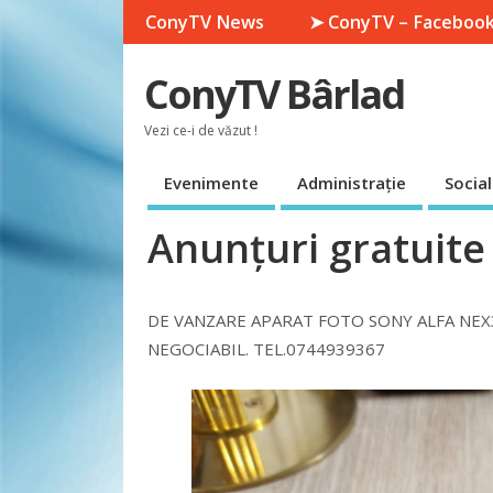
ConyTV News
➤ ConyTV – Faceboo
ConyTV Bârlad
Vezi ce-i de văzut !
Evenimente
Administrație
Social
Anunțuri gratuite
DE VANZARE APARAT FOTO SONY ALFA NEX3
NEGOCIABIL. TEL.0744939367