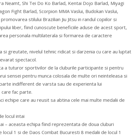
ra Neamt, Shi Tei Do Ko Barlad, Kentai Dojo Barlad, Miyagi
ragon Fight Barlad, Scorpion MMA Vaslui, Budokan Vaslui,
promovarea stilului Brazilian Jiu Jitsu in randul copiilor si
mpului liber, fiind cunoscute beneficiile aduse de acest sport,
area personala multilaterala si formarea de caractere
si greutate, nivelul tehnic ridicat si darzenia cu care au luptat
devarat spectacol.
 a tuturor sportivilor de la cluburile participante si pentru
carui sensei pentru munca colosala de multe ori neinteleasa si
 parte indifferent de varsta sau de experienta lui
 care fac parte.
nci echipe care au reusit sa abtina cele mai multe medalii de
 locul intai
ai – aceasta echipa fiind reprezentata de doua cluburi
e locul 1 si de Daos Combat Bucuresti 8 medalii de locul 1