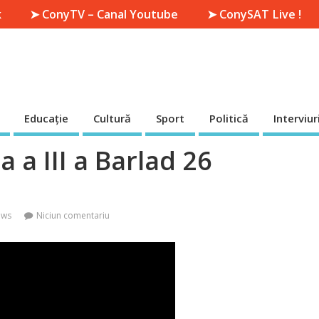
k
➤ ConyTV – Canal Youtube
➤ ConySAT Live !
Educație
Cultură
Sport
Politică
Interviur
 a III a Barlad 26
ews
Niciun comentariu