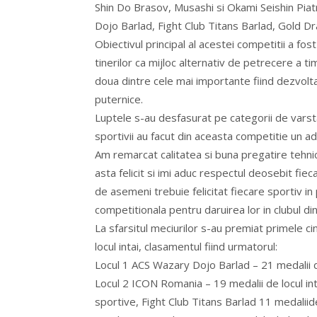
Shin Do Brasov, Musashi si Okami Seishin Piat
Dojo Barlad, Fight Club Titans Barlad, Gold D
Obiectivul principal al acestei competitii a fost 
tinerilor ca mijloc alternativ de petrecere a ti
doua dintre cele mai importante fiind dezvolt
puternice.
Luptele s-au desfasurat pe categorii de varsta 
sportivii au facut din aceasta competitie un a
Am remarcat calitatea si buna pregatire tehnica
asta felicit si imi aduc respectul deosebit fie
de asemeni trebuie felicitat fiecare sportiv in
competitionala pentru daruirea lor in clubul din
La sfarsitul meciurilor s-au premiat primele ci
locul intai, clasamentul fiind urmatorul:
Locul 1 ACS Wazary Dojo Barlad – 21 medalii de
Locul 2 ICON Romania – 19 medalii de locul int
sportive, Fight Club Titans Barlad 11 medaliid