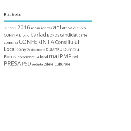
Etichete
ani
2016
ARHIVA
arhiva
1999
60
Adrian
Andreea
barlad
candidat
CONYTV
BOROS
carte
b-o.ro
CONFERINTA
Consiliului
comuna
Local
conytv
Dumitru
DUMITRU
decembrie
mai
PMP
Boros
local
pnl
independent
LA
PRESA
PSD
Zilele Culturale
sedinta