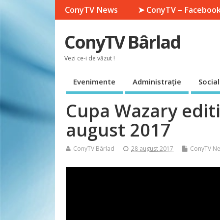
ConyTV News
➤ ConyTV – Faceboo
ConyTV Bârlad
Vezi ce-i de văzut !
Evenimente
Administrație
Social
Cupa Wazary editia
august 2017
ConyTV Bârlad
28 august 2017
ConyTV N