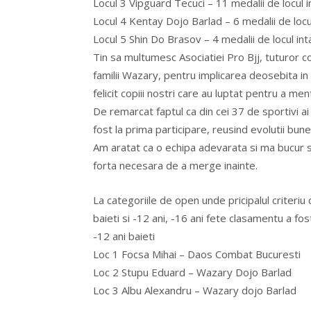
Locul 3 Vipguard Tecuci – 11 medalii de locul i
Locul 4 Kentay Dojo Barlad – 6 medalii de locul
Locul 5 Shin Do Brasov – 4 medalii de locul int
Tin sa multumesc Asociatiei Pro Bjj, tuturor co
familii Wazary, pentru implicarea deosebita in
felicit copiii nostri care au luptat pentru a m
De remarcat faptul ca din cei 37 de sportivi ai 
fost la prima participare, reusind evolutii bune
Am aratat ca o echipa adevarata si ma bucur sa 
forta necesara de a merge inainte.
La categoriile de open unde pricipalul criteriu
baieti si -12 ani, -16 ani fete clasamentu a fos
-12 ani baieti
Loc 1 Focsa Mihai – Daos Combat Bucuresti
Loc 2 Stupu Eduard – Wazary Dojo Barlad
Loc 3 Albu Alexandru – Wazary dojo Barlad