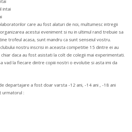
ntai
 intai
ai
laboratorilor care au fost alaturi de noi, multumesc intregii
 organizarea acestui eveniment si nu in ultimul rand trebuie sa
entine trofeul acasa, sunt mandru ca sunt senseiul vostru.
clubului nostru inscrisi in aceasta competitie 15 dintre ei au
 chiar daca au fost asistati la colt de colegii mai experimentati.
vad la fiecare dintre copiii nostri o evolutie si asta imi da
 de departajare a fost doar varsta -12 ani, -14 ani , -18 ani
t urmatorul :