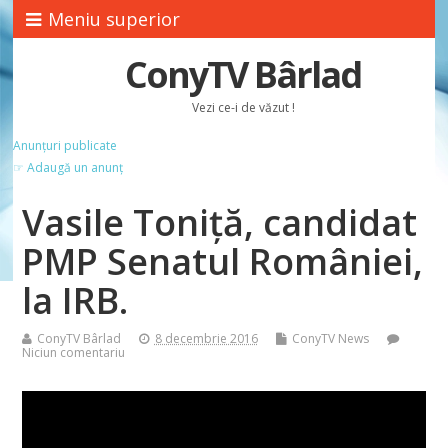
Meniu superior
ConyTV Bârlad
Vezi ce-i de văzut !
Anunțuri publicate
☞ Adaugă un anunț
Vasile Toniţă, candidat
PMP Senatul României,
la IRB.
ConyTV Bârlad
8 decembrie 2016
ConyTV News
Niciun comentariu