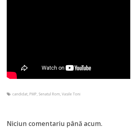
candidat
,
PMP
,
Senatul Rom
,
Vasile Toni
Niciun comentariu până acum.