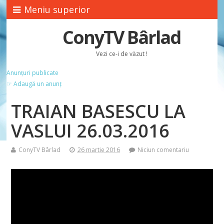
Meniu superior
ConyTV Bârlad
Vezi ce-i de văzut !
Anunțuri publicate
☞ Adaugă un anunț
TRAIAN BASESCU LA
VASLUI 26.03.2016
ConyTV Bârlad
26 martie 2016
Niciun comentariu