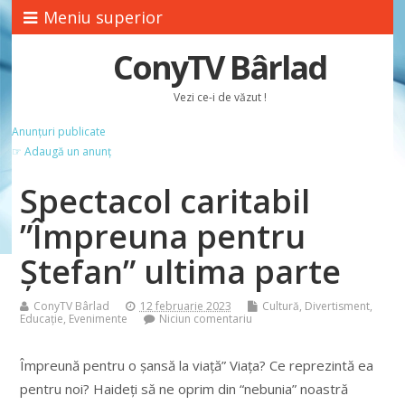
Meniu superior
ConyTV Bârlad
Vezi ce-i de văzut !
Anunțuri publicate
☞ Adaugă un anunț
Spectacol caritabil
”Împreuna pentru
Ștefan” ultima parte
ConyTV Bârlad
12 februarie 2023
Cultură
,
Divertisment
,
Educație
,
Evenimente
Niciun comentariu
Împreună pentru o șansă la viață” Viața? Ce reprezintă ea
pentru noi? Haideți să ne oprim din “nebunia” noastră