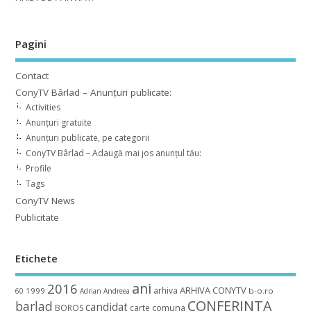
Pagini
Contact
ConyTV Bârlad – Anunțuri publicate:
Activities
Anunțuri gratuite
Anunțuri publicate, pe categorii
ConyTV Bârlad – Adaugă mai jos anunțul tău:
Profile
Tags
ConyTV News
Publicitate
Etichete
ani
2016
ARHIVA CONYTV
arhiva
1999
b-o.ro
60
Adrian
Andreea
CONFERINTA
barlad
candidat
BOROS
carte
comuna