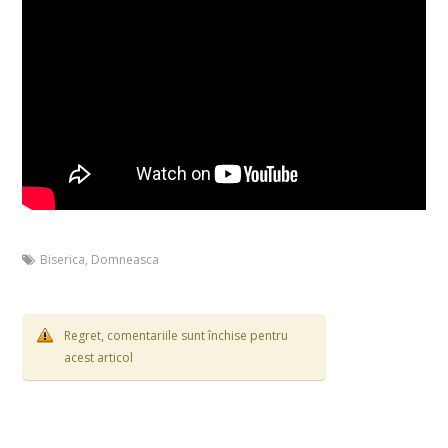
Biserica
,
Domneasca
Regret, comentariile sunt închise pentru
acest articol