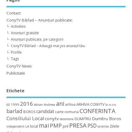
Contact
ConyTV Bârlad – Anunțuri publicate:
Activities
Anunțuri gratuite
Anunțuri publicate, pe categorii
ConyTV Bârlad – Adaugă mai jos anunțul tău:
Profile
Tags
ConyTV News
Publicitate
Etichete
ani
2016
ARHIVA CONYTV
arhiva
1999
b-o.ro
60
Adrian
Andreea
CONFERINTA
barlad
candidat
BOROS
carte
comuna
Consiliului Local
conytv
Dumitru Boros
DUMITRU
decembrie
mai
PRESA
PMP
PSD
local
pnl
Zilele
independent
LA
sedinta