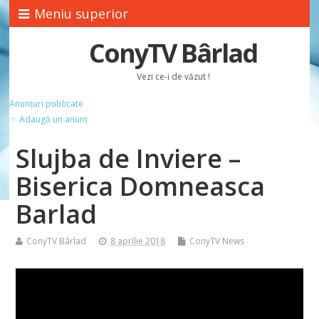
Meniu superior
ConyTV Bârlad
Vezi ce-i de văzut !
Anunțuri publicate
☞ Adaugă un anunț
Slujba de Inviere –
Biserica Domneasca
Barlad
ConyTV Bârlad
8 aprilie 2018
ConyTV News