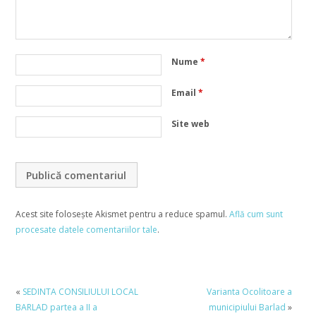
Nume
*
Email
*
Site web
Acest site folosește Akismet pentru a reduce spamul.
Află cum sunt
procesate datele comentariilor tale
.
«
SEDINTA CONSILIULUI LOCAL
Varianta Ocolitoare a
BARLAD partea a II a
municipiului Barlad
»