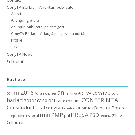
ConyTV Bârlad – Anunțuri publicate:
Activities
Anunțuri gratuite
Anunțuri publicate, pe categorii
ConyTV Bârlad – Adaugă mai jos anunțul tău:
Profile
Tags
ConyTV News
Publicitate
Etichete
ani
2016
ARHIVA CONYTV
arhiva
1999
b-o.ro
60
Adrian
Andreea
CONFERINTA
barlad
candidat
BOROS
carte
comuna
Consiliului Local
conytv
Dumitru Boros
DUMITRU
decembrie
mai
PRESA
PMP
PSD
local
pnl
Zilele
independent
LA
sedinta
Culturale