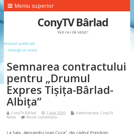
Meniu superior
ConyTV Bârlad
Vezi ce-i de văzut !
Anunțuri publicate
☞ Adaugă un anunț
Semnarea contractului
pentru „Drumul
Expres Tișița-Bârlad-
Albița”
ConyTV Bârlad
7 iulie 2020
Administrație
,
ConyTV
News
Niciun comentariu
La Sala „Alexandru Ioan Cuza”, din cadrul Primăriei