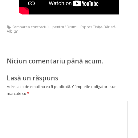
Semnarea contractului pentru "Drumul Expres Tișița-Bârlad-
Albița"
Niciun comentariu până acum.
Lasă un răspuns
Adresa ta de email nu va fi publicată.
Câmpurile obligatorii sunt
marcate cu
*