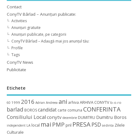
Contact
ConyTV Bârlad – Anunțuri publicate:
Activities
Anunțuri gratuite
Anunțuri publicate, pe categorii
ConyTV Bârlad – Adaugă mai jos anunțul tău:
Profile
Tags
ConyTV News
Publicitate
Etichete
ani
2016
ARHIVA CONYTV
arhiva
1999
b-o.ro
60
Adrian
Andreea
CONFERINTA
barlad
candidat
BOROS
carte
comuna
Consiliului Local
conytv
Dumitru Boros
DUMITRU
decembrie
mai
PRESA
PMP
PSD
local
pnl
Zilele
independent
LA
sedinta
Culturale