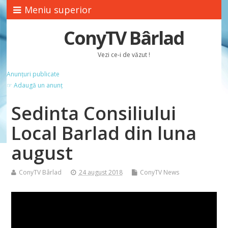
Meniu superior
ConyTV Bârlad
Vezi ce-i de văzut !
Anunțuri publicate
☞ Adaugă un anunț
Sedinta Consiliului
Local Barlad din luna
august
ConyTV Bârlad
24 august 2018
ConyTV News