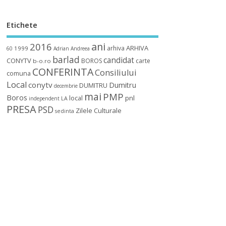
Etichete
ani
2016
ARHIVA
arhiva
1999
60
Adrian
Andreea
barlad
candidat
CONYTV
BOROS
carte
b-o.ro
CONFERINTA
Consiliului
comuna
Local
conytv
Dumitru
DUMITRU
decembrie
mai
PMP
Boros
local
pnl
independent
LA
PRESA
PSD
Zilele Culturale
sedinta