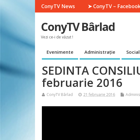
ConyTV News
➤ ConyTV – Faceboo
ConyTV Bârlad
Vezi ce-i de văzut !
Evenimente
Administrație
Social
SEDINTA CONSILI
februarie 2016
ConyTV Bârlad
21 februarie 2016
Adminis