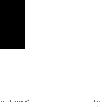
orii sunt marcate cu
*
Acest
site