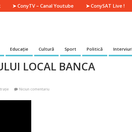
k
➤ ConyTV – Canal Youtube
➤ ConySAT Live !
Educație
Cultură
Sport
Politică
Interviur
ULUI LOCAL BANCA
trație
Niciun comentariu