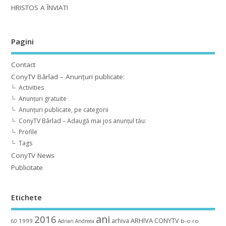
HRISTOS A ÎNVIAT!
Pagini
Contact
ConyTV Bârlad – Anunțuri publicate:
Activities
Anunțuri gratuite
Anunțuri publicate, pe categorii
ConyTV Bârlad – Adaugă mai jos anunțul tău:
Profile
Tags
ConyTV News
Publicitate
Etichete
ani
2016
ARHIVA CONYTV
arhiva
1999
b-o.ro
60
Adrian
Andreea