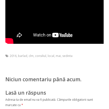
2016
,
barlad
,
clm
,
consiliul
,
local
,
mai
,
sedinta
Niciun comentariu până acum.
Lasă un răspuns
Adresa ta de email nu va fi publicată.
Câmpurile obligatorii sunt
marcate cu
*