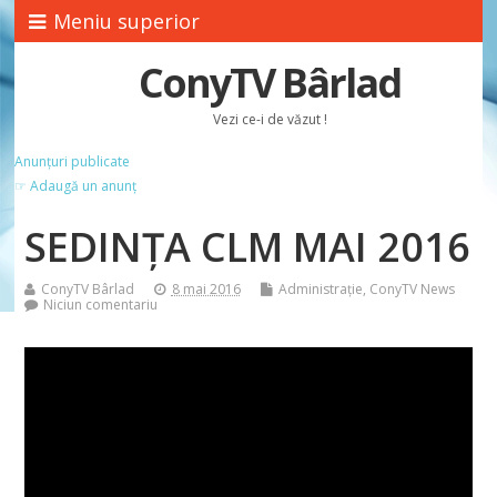
Meniu superior
ConyTV Bârlad
Vezi ce-i de văzut !
Anunțuri publicate
☞ Adaugă un anunț
SEDINŢA CLM MAI 2016
ConyTV Bârlad
8 mai 2016
Administrație
,
ConyTV News
Niciun comentariu