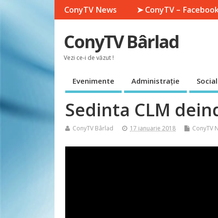
ConyTV News
➤ ConyTV – Faceboo
ConyTV Bârlad
Vezi ce-i de văzut !
Evenimente
Administrație
Social
Sedinta CLM dein
ConyTV Bârlad
17 ianuarie 2018
ConyTV 