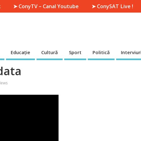
k
➤ ConyTV – Canal Youtube
➤ ConySAT Live !
Educație
Cultură
Sport
Politică
Interviur
data
News