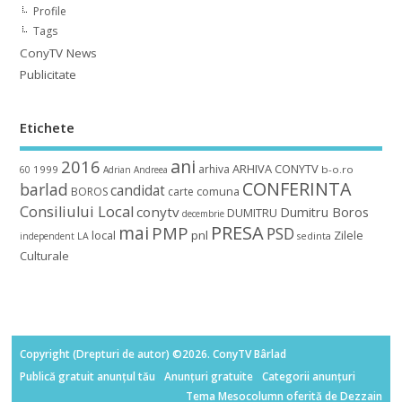
Profile
Tags
ConyTV News
Publicitate
Etichete
ani
2016
ARHIVA CONYTV
arhiva
1999
b-o.ro
60
Adrian
Andreea
CONFERINTA
barlad
candidat
BOROS
carte
comuna
Consiliului Local
conytv
Dumitru Boros
DUMITRU
decembrie
mai
PRESA
PMP
PSD
local
pnl
Zilele
independent
LA
sedinta
Culturale
Copyright (Drepturi de autor) ©2026. ConyTV Bârlad
Publică gratuit anunțul tău
Anunțuri gratuite
Categorii anunțuri
Tema Mesocolumn oferită de Dezzain