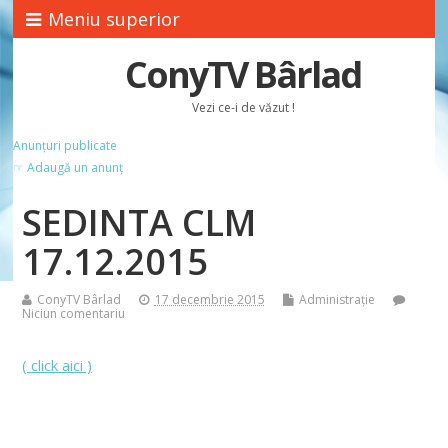
Meniu superior
ConyTV Bârlad
Vezi ce-i de văzut !
Anunțuri publicate
☞ Adaugă un anunț
SEDINTA CLM
17.12.2015
ConyTV Bârlad
17 decembrie 2015
Administrație
Niciun comentariu
( click aici )