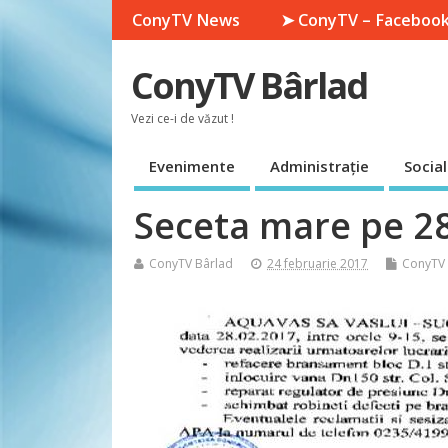
ConyTV News
➤ ConyTV – Faceboo
ConyTV Bârlad
Vezi ce-i de văzut !
Evenimente
Administrație
Social
Seceta mare pe 28
ConyTV Bârlad
24 februarie 2017
ConyTV