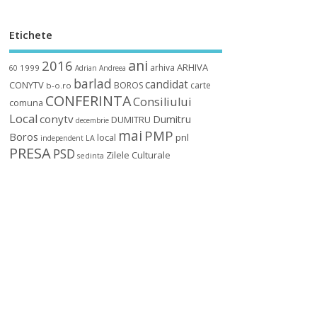
Etichete
ani
2016
ARHIVA
arhiva
1999
60
Adrian
Andreea
barlad
candidat
CONYTV
BOROS
carte
b-o.ro
CONFERINTA
Consiliului
comuna
Local
conytv
Dumitru
DUMITRU
decembrie
mai
PMP
Boros
local
pnl
independent
LA
PRESA
PSD
Zilele Culturale
sedinta