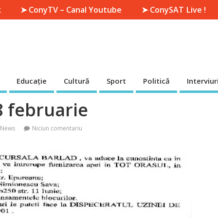
k
➤ ConyTV – Canal Youtube
➤ ConySAT Live !
Educație
Cultură
Sport
Politică
Interviur
 februarie
 News
Niciun comentariu