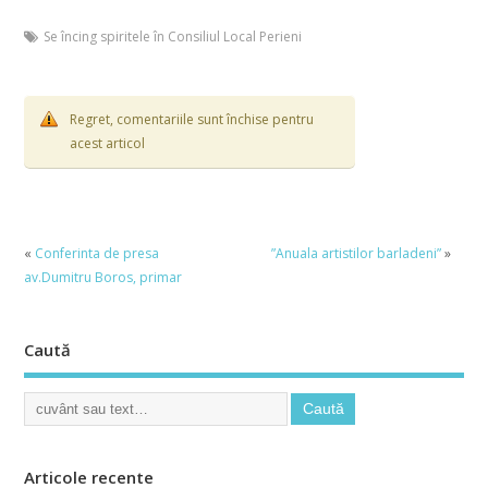
Se încing spiritele în Consiliul Local Perieni
Regret, comentariile sunt închise pentru
acest articol
«
Conferinta de presa
”Anuala artistilor barladeni”
»
av.Dumitru Boros, primar
Caută
Articole recente