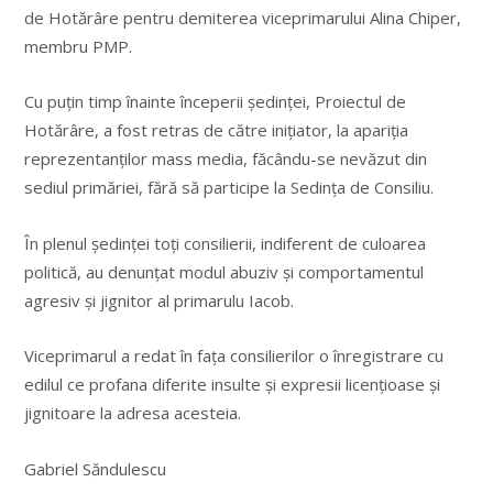
de Hotărâre pentru demiterea viceprimarului Alina Chiper,
membru PMP.
Cu puțin timp înainte începerii ședinței, Proiectul de
Hotărâre, a fost retras de către inițiator, la apariția
reprezentanților mass media, făcându-se nevăzut din
sediul primăriei, fără să participe la Sedința de Consiliu.
În plenul ședinței toți consilierii, indiferent de culoarea
politică, au denunțat modul abuziv și comportamentul
agresiv și jignitor al primarulu Iacob.
Viceprimarul a redat în fața consilierilor o înregistrare cu
edilul ce profana diferite insulte și expresii licențioase și
jignitoare la adresa acesteia.
Gabriel Săndulescu