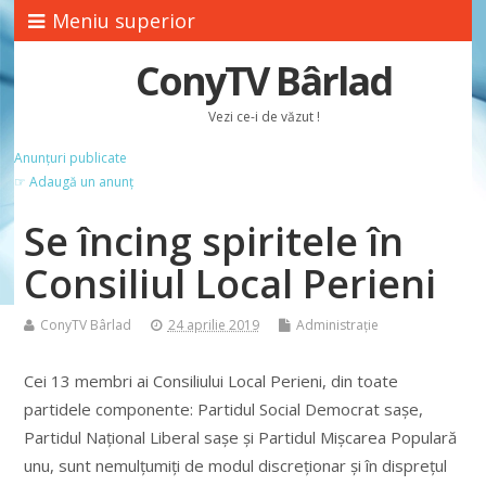
Meniu superior
ConyTV Bârlad
Vezi ce-i de văzut !
Anunțuri publicate
☞ Adaugă un anunț
Se încing spiritele în
Consiliul Local Perieni
ConyTV Bârlad
24 aprilie 2019
Administrație
Cei 13 membri ai Consiliului Local Perieni, din toate
partidele componente: Partidul Social Democrat sașe,
Partidul Național Liberal sașe și Partidul Mișcarea Populară
unu, sunt nemulțumiți de modul discreționar și în disprețul