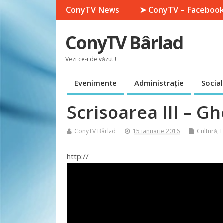
ConyTV News
➤ ConyTV – Faceboo
ConyTV Bârlad
Vezi ce-i de văzut !
Evenimente
Administrație
Social
Scrisoarea III – G
ConyTV Bârlad
15 ianuarie 2016
Cultură
,
http://