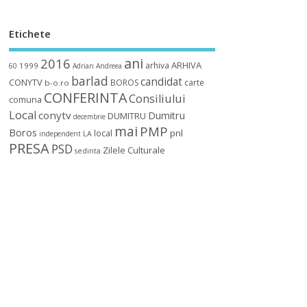
Etichete
ani
2016
ARHIVA
arhiva
1999
60
Adrian
Andreea
barlad
candidat
CONYTV
BOROS
carte
b-o.ro
CONFERINTA
Consiliului
comuna
Local
conytv
Dumitru
DUMITRU
decembrie
mai
PMP
Boros
local
pnl
independent
LA
PRESA
PSD
Zilele Culturale
sedinta