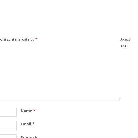
orii sunt marcate cu
*
Acest
site
Nume
*
Email
*
Site web