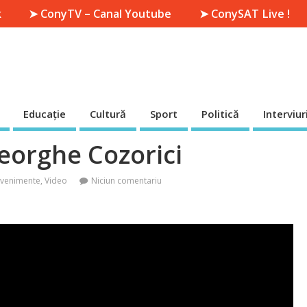
k
➤ ConyTV – Canal Youtube
➤ ConySAT Live !
Educație
Cultură
Sport
Politică
Interviur
heorghe Cozorici
Evenimente
,
Video
Niciun comentariu