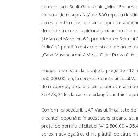
spatele curții Școlii Gimnaziale „Mihai Eminesc
construcție în suprafață de 360 mp., cu destinaț
acces, pentru care, actualul proprietar a obțin
drept de trecere cu piciorul şi cu autoturisme d
Ştefan cel Mare, nr. 62, proprietatea Statului 
(adică să poată folosi aceeași cale de acces c
„Casa Mavrocordat / M-șal. C-tin. Prezan”, în c
Imobilul este scos la licitație la prețul de 412
550.000,00 lei), la cererea Consiliului Local Va
de recuperat, de la actualul proprietar al imobi
35.478,04 lei, la care se adaugă cheltuielile pri
Conform procedurii, UAT Vaslui, în calitate de 
creanței, depunând în acest sens creanța sa, î
prețul de pornire a licitației (412.500,00 – 3
aproximativ egală cu chiria plătită, de către m