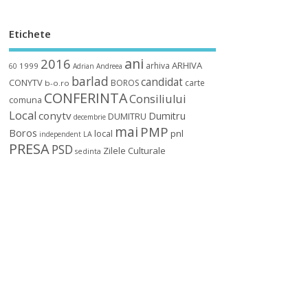
Etichete
ani
2016
ARHIVA
arhiva
1999
60
Adrian
Andreea
barlad
candidat
CONYTV
BOROS
carte
b-o.ro
CONFERINTA
Consiliului
comuna
Local
conytv
Dumitru
DUMITRU
decembrie
mai
PMP
Boros
local
pnl
independent
LA
PRESA
PSD
Zilele Culturale
sedinta