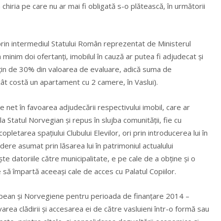
n chiria pe care nu ar mai fi obligată s-o plătească, în următorii
prin intermediul Statului Român reprezentat de Ministerul
pa minim doi ofertanți, imobilul în cauză ar putea fi adjudecat și
 puțin de 30% din valoarea de evaluare, adică suma de
ât costă un apartament cu 2 camere, în Vaslui).
e net în favoarea adjudecării respectivului imobil, care ar
a Statul Norvegian și repus în slujba comunității, fie cu
copletarea spațiului Clubului Elevilor, ori prin introducerea lui în
ierdere asumat prin lăsarea lui în patrimoniul actualului
ște datoriile către municipalitate, e pe cale de a obține și o
e să împartă aceeași cale de acces cu Palatul Copiilor.
opean și Norvegiene pentru perioada de finanțare 2014 –
area clădirii și accesarea ei de către vasluieni într-o formă sau