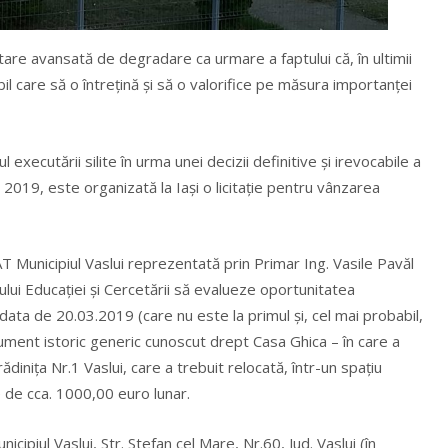
stare avansată de degradare ca urmare a faptului că, în ultimii
l care să o întrețină și să o valorifice pe măsura importanței
 executării silite în urma unei decizii definitive și irevocabile a
e 2019, este organizată la Iași o licitație pentru vânzarea
UAT Municipiul Vaslui reprezentată prin Primar Ing. Vasile Pavăl
erului Educației și Cercetării să evalueze oportunitatea
în data de 20.03.2019 (care nu este la primul și, cel mai probabil,
onument istoric generic cunoscut drept Casa Ghica – în care a
dinița Nr.1 Vaslui, care a trebuit relocată, într-un spațiu
ie de cca. 1000,00 euro lunar.
cipiul Vaslui, Str. Stefan cel Mare, Nr.60, Jud. Vaslui (în