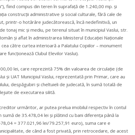
u”), fiind compus din teren în suprafață de 1.240,00 mp. și
ia construcții administrative și social culturale, fără cale de
ut, printr-o hotărâre judecătorească, încă nedefinitivă, un
e tonaj mic şi mediu, pe terenul situat în municipiul Vaslui, str.
Român şi aflat în administrarea Ministerul Educaţiei Naţionale
u cea către curtea interioară a Palatului Copiilor – monument
are funcționează Clubul Elevilor Vaslui).
.500,00 lei, care reprezintă 75% din valoarea de circulație (de
slui și UAT Municipiul Vaslui, reprezentată prin Primar, care au
lului, despăgubiri și cheltuieli de judecată, în sumă totală de
lejuite de executarea silită.
creditor urmăritor, ar putea prelua imobilul respectiv în contul
n sumă de 35.478,04 lei și plătind cu bani diferența până la
5.478,04 = 377.021,96 lei/79.257,91 euro), suma care e
unicipalitate, de când a fost privată, prin retrocedare, de acest