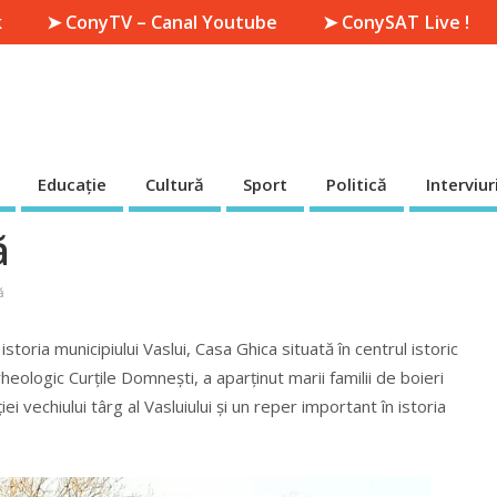
k
➤ ConyTV – Canal Youtube
➤ ConySAT Live !
Educație
Cultură
Sport
Politică
Interviur
ă
ă
ria municipiului Vaslui, Casa Ghica situată în centrul istoric
 arheologic Curțile Domnești, a aparținut marii familii de boieri
i vechiului târg al Vasluiului și un reper important în istoria