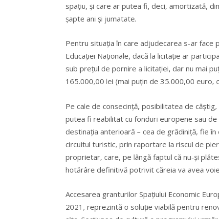
spațiu, și care ar putea fi, deci, amortizată, di
șapte ani și jumatate.
Pentru situația în care adjudecarea s-ar face 
Educaţiei Naţionale, dacă la licitație ar partici
sub prețul de pornire a licitației, dar nu mai
165.000,00 lei (mai puțin de 35.000,00 euro, c
Pe cale de consecință, posibilitatea de câștig, 
putea fi reabilitat cu fonduri europene sau de l
destinația anterioară – cea de grădiniță, fie în 
circuitul turistic, prin raportare la riscul de p
proprietar, care, pe lângă faptul că nu-și plăte
hotărâre definitivă potrivit căreia va avea voi
Accesarea granturilor Spațiului Economic Eur
2021, reprezintă o soluție viabilă pentru renov