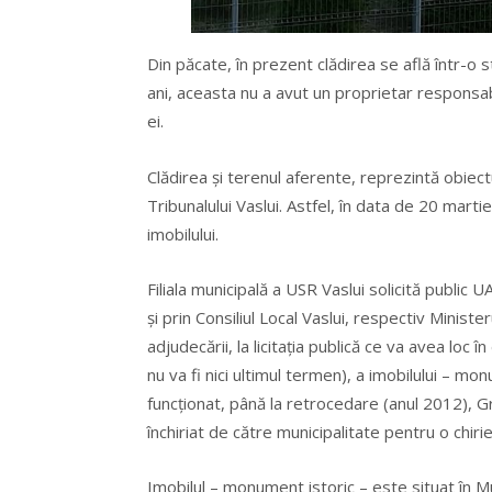
Din păcate, în prezent clădirea se află într-o 
ani, aceasta nu a avut un proprietar responsabi
ei.
Clădirea și terenul aferente, reprezintă obiectul
Tribunalului Vaslui. Astfel, în data de 20 marti
imobilului.
Filiala municipală a USR Vaslui solicită public 
și prin Consiliul Local Vaslui, respectiv Minist
adjudecării, la licitația publică ce va avea loc 
nu va fi nici ultimul termen), a imobilului – m
funcționat, până la retrocedare (anul 2012), Gră
închiriat de către municipalitate pentru o chir
Imobilul – monument istoric – este situat în Muni