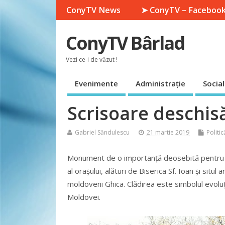
ConyTV News
➤ ConyTV – Faceboo
ConyTV Bârlad
Vezi ce-i de văzut !
Evenimente
Administrație
Social
Scrisoare deschis
Gabriel Săndulescu
21 martie 2019
Politic
Monument de o importanță deosebită pentru isto
al orașului, alături de Biserica Sf. Ioan și situl
moldoveni Ghica. Clădirea este simbolul evoluție
Moldovei.