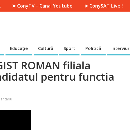
k
➤ ConyTV – Canal Youtube
➤ ConySAT Live !
Educație
Cultură
Sport
Politică
Interviur
ST ROMAN filiala
didatul pentru functia
entariu