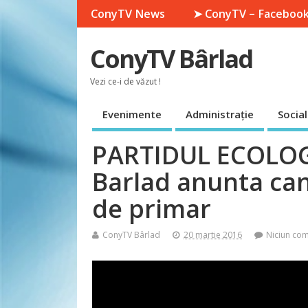
ConyTV News
➤ ConyTV – Faceboo
ConyTV Bârlad
Vezi ce-i de văzut !
Evenimente
Administrație
Social
PARTIDUL ECOLOGI
Barlad anunta can
de primar
ConyTV Bârlad
20 martie 2016
Niciun com