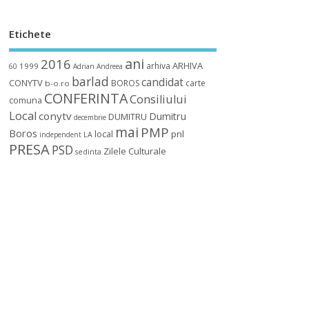
Etichete
ani
2016
ARHIVA
arhiva
1999
60
Adrian
Andreea
barlad
candidat
CONYTV
BOROS
carte
b-o.ro
CONFERINTA
Consiliului
comuna
Local
conytv
Dumitru
DUMITRU
decembrie
mai
PMP
Boros
local
pnl
independent
LA
PRESA
PSD
Zilele Culturale
sedinta