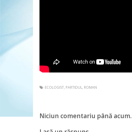
ECOLOGIST
,
PARTIDUL
,
ROMAN
Niciun comentariu până acum.
Lasă un răspuns