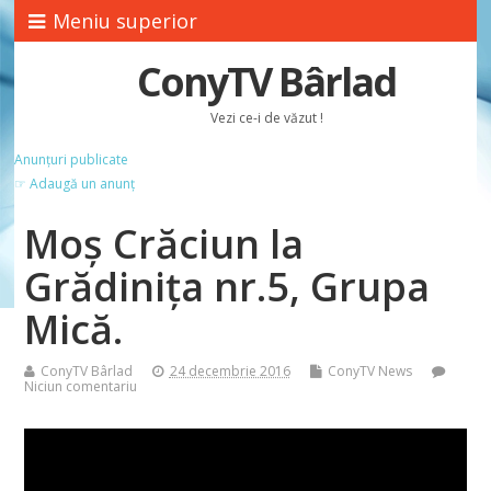
Meniu superior
ConyTV Bârlad
Vezi ce-i de văzut !
Anunțuri publicate
☞ Adaugă un anunț
Moş Crăciun la
Grădiniţa nr.5, Grupa
Mică.
ConyTV Bârlad
24 decembrie 2016
ConyTV News
Niciun comentariu