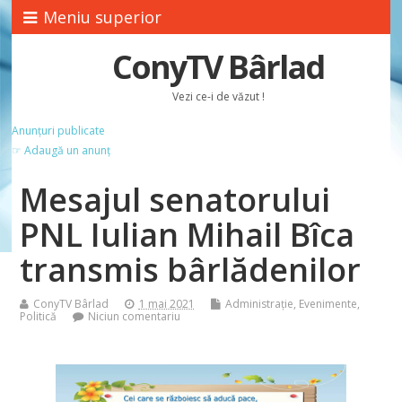
Meniu superior
ConyTV Bârlad
Vezi ce-i de văzut !
Anunțuri publicate
☞ Adaugă un anunț
Mesajul senatorului
PNL Iulian Mihail Bîca
transmis bârlădenilor
ConyTV Bârlad
1 mai 2021
Administrație
,
Evenimente
,
Politică
Niciun comentariu