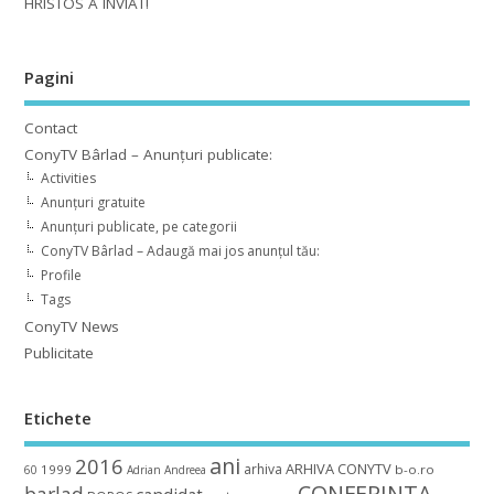
HRISTOS A ÎNVIAT!
Pagini
Contact
ConyTV Bârlad – Anunțuri publicate:
Activities
Anunțuri gratuite
Anunțuri publicate, pe categorii
ConyTV Bârlad – Adaugă mai jos anunțul tău:
Profile
Tags
ConyTV News
Publicitate
Etichete
ani
2016
ARHIVA CONYTV
arhiva
1999
b-o.ro
60
Adrian
Andreea
CONFERINTA