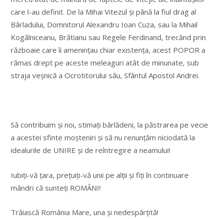
care l-au definit. De la Mihai Vitezul și până la fiul drag al
Bârladului, Domnitorul Alexandru Ioan Cuza, sau la Mihail
Kogălniceanu, Brătianu sau Regele Ferdinand, trecând prin
războaie care îi amenințau chiar existența, acest POPOR a
rămas drept pe aceste meleaguri atât de minunate, sub
straja veșnică a Ocrotitorului său, Sfântul Apostol Andrei.
Să contribuim și noi, stimați bârlădeni, la păstrarea pe vecie
a acestei sfinte moșteniri și să nu renunțăm niciodată la
idealurile de UNIRE și de reîntregire a neamului!
Iubiți-vă țara, prețuiți-vă unii pe alții și fiți în continuare
mândri că sunteți ROMÂNI!
Trăiască România Mare, una și nedespărțită!