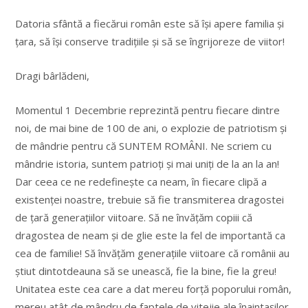
Datoria sfântă a fiecărui român este să își apere familia și
țara, să își conserve tradițiile și să se îngrijoreze de viitor!
Dragi bârlădeni,
Momentul 1 Decembrie reprezintă pentru fiecare dintre
noi, de mai bine de 100 de ani, o explozie de patriotism și
de mândrie pentru că SUNTEM ROMÂNI. Ne scriem cu
mândrie istoria, suntem patrioți și mai uniți de la an la an!
Dar ceea ce ne redefinește ca neam, în fiecare clipă a
existenței noastre, trebuie să fie transmiterea dragostei
de țară generațiilor viitoare. Să ne învățăm copiii că
dragostea de neam și de glie este la fel de importantă ca
cea de familie! Să învățăm generațiile viitoare că românii au
știut dintotdeauna să se unească, fie la bine, fie la greu!
Unitatea este cea care a dat mereu forță poporului român,
mereu atât de mândru de faptele de vitejie ale înaintașilor