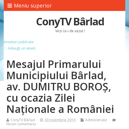
Meniu superior
ConyTV Bârlad
Vezi ce-i de văzut !
Anunțuri publicate
☞ Adaugă un anunț
Mesajul Primarului
Municipiului Bârlad,
av. DUMITRU BOROȘ,
cu ocazia Zilei
Naționale a României
ConyTV Bârlad
30 noiembrie 2019
Administrație
Niciun comentariu