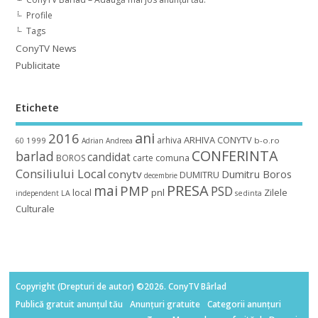
Profile
Tags
ConyTV News
Publicitate
Etichete
ani
2016
ARHIVA CONYTV
arhiva
1999
b-o.ro
60
Adrian
Andreea
CONFERINTA
barlad
candidat
BOROS
carte
comuna
Consiliului Local
conytv
Dumitru Boros
DUMITRU
decembrie
mai
PRESA
PMP
PSD
local
pnl
Zilele
independent
LA
sedinta
Culturale
Copyright (Drepturi de autor) ©2026. ConyTV Bârlad
Publică gratuit anunțul tău
Anunțuri gratuite
Categorii anunțuri