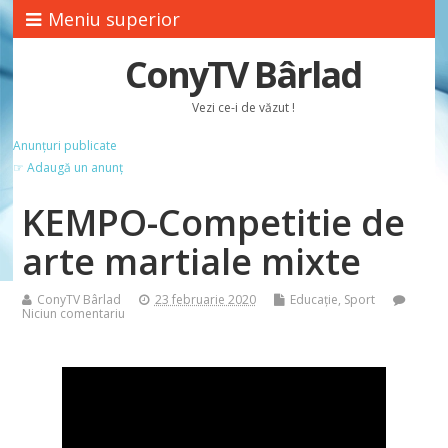
Meniu superior
ConyTV Bârlad
Vezi ce-i de văzut !
Anunțuri publicate
☞ Adaugă un anunț
KEMPO-Competitie de
arte martiale mixte
ConyTV Bârlad
23 februarie 2020
Educație
,
Sport
Niciun comentariu