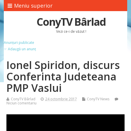
Meniu superior
ConyTV Bârlad
Vezi ce-i de văzut !
Anunțuri publicate
☞ Adaugă un anunț
Ionel Spiridon, discurs
Conferinta Judeteana
PMP Vaslui
ConyTV Bârlad
24 octombrie 2017
ConyTV News
Niciun comentariu