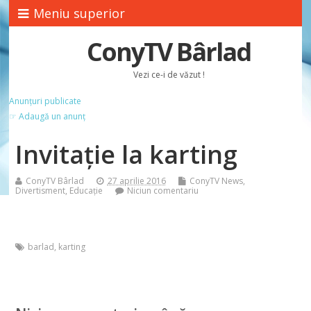
Meniu superior
ConyTV Bârlad
Vezi ce-i de văzut !
Anunțuri publicate
☞ Adaugă un anunț
Invitaţie la karting
ConyTV Bârlad
27 aprilie 2016
ConyTV News
,
Divertisment
,
Educație
Niciun comentariu
barlad
,
karting