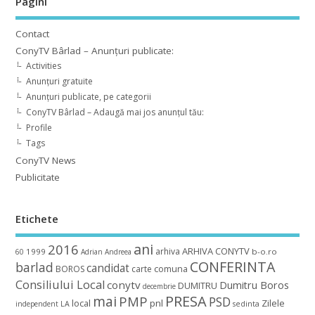
Pagini
Contact
ConyTV Bârlad – Anunțuri publicate:
Activities
Anunțuri gratuite
Anunțuri publicate, pe categorii
ConyTV Bârlad – Adaugă mai jos anunțul tău:
Profile
Tags
ConyTV News
Publicitate
Etichete
ani
2016
ARHIVA CONYTV
arhiva
1999
b-o.ro
60
Adrian
Andreea
CONFERINTA
barlad
candidat
BOROS
carte
comuna
Consiliului Local
conytv
Dumitru Boros
DUMITRU
decembrie
mai
PRESA
PMP
PSD
local
pnl
Zilele
independent
LA
sedinta