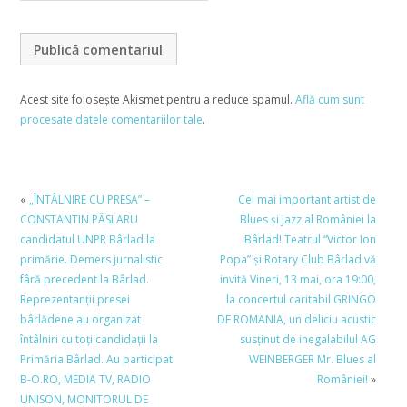
Acest site folosește Akismet pentru a reduce spamul.
Află cum sunt
procesate datele comentariilor tale
.
«
„ÎNTÂLNIRE CU PRESA” –
Cel mai important artist de
CONSTANTIN PÂSLARU
Blues și Jazz al României la
candidatul UNPR Bârlad la
Bârlad! Teatrul “Victor Ion
primărie. Demers jurnalistic
Popa” și Rotary Club Bârlad vă
fâră precedent la Bârlad.
invită Vineri, 13 mai, ora 19:00,
Reprezentanţii presei
la concertul caritabil GRINGO
bârlădene au organizat
DE ROMANIA, un deliciu acustic
întâlniri cu toţi candidaţii la
susţinut de inegalabilul AG
Primăria Bârlad. Au participat:
WEINBERGER Mr. Blues al
B-O.RO, MEDIA TV, RADIO
României!
»
UNISON, MONITORUL DE