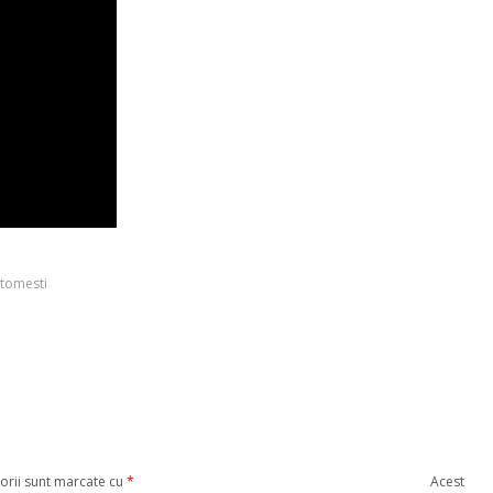
,
tomesti
orii sunt marcate cu
*
Acest