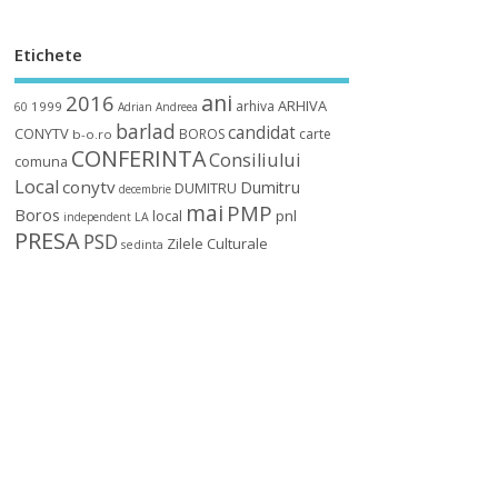
Etichete
ani
2016
ARHIVA
arhiva
1999
60
Adrian
Andreea
barlad
candidat
CONYTV
BOROS
carte
b-o.ro
CONFERINTA
Consiliului
comuna
Local
conytv
Dumitru
DUMITRU
decembrie
mai
PMP
Boros
local
pnl
independent
LA
PRESA
PSD
Zilele Culturale
sedinta