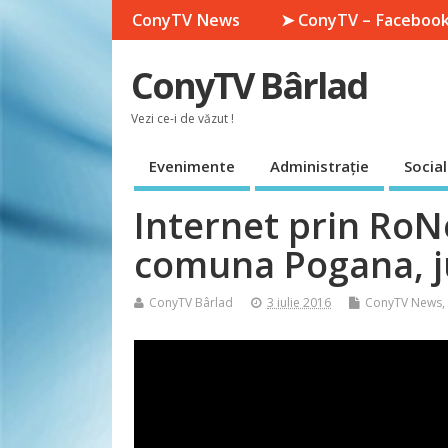
ConyTV News
➤ ConyTV – Faceboo
ConyTV Bârlad
Vezi ce-i de văzut !
Evenimente
Administrație
Social
Internet prin RoN
comuna Pogana, j
ConyTV Bârlad
3 iulie 2016
ConyTV News