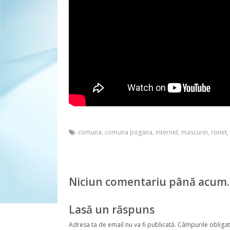
comuna
,
comuna pogana
,
internet
,
mascurei
,
ronet
Niciun comentariu până acum.
Lasă un răspuns
Adresa ta de email nu va fi publicată.
Câmpurile obligat