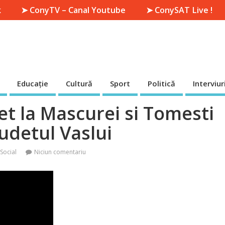
k
➤ ConyTV – Canal Youtube
➤ ConySAT Live !
Educație
Cultură
Sport
Politică
Interviur
et la Mascurei si Tomesti
udetul Vaslui
,
Social
Niciun comentariu