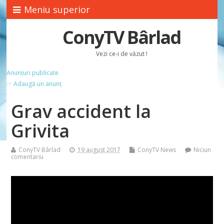
Meniu superior
ConyTV Bârlad
Vezi ce-i de văzut !
Anunțuri publicate
☞ Adaugă un anunț
Grav accident la
Grivita
ConyTV Bârlad
19 august 2017
ConyTV News
Niciun
comentariu