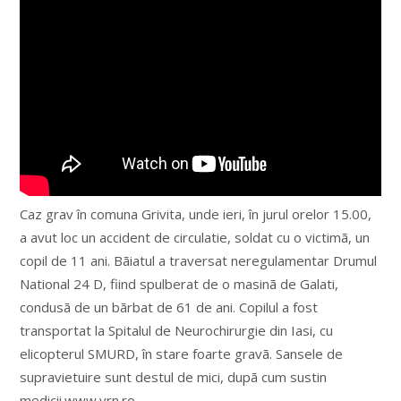
Caz grav în comuna Grivita, unde ieri, în jurul orelor 15.00,
a avut loc un accident de circulatie, soldat cu o victimã, un
copil de 11 ani. Bãiatul a traversat neregulamentar Drumul
National 24 D, fiind spulberat de o masinã de Galati,
condusã de un bãrbat de 61 de ani. Copilul a fost
transportat la Spitalul de Neurochirurgie din Iasi, cu
elicopterul SMURD, în stare foarte gravã. Sansele de
supravietuire sunt destul de mici, dupã cum sustin
medicii.www.vrn.ro