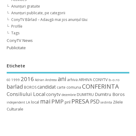
Anunțuri gratuite
Anunțuri publicate, pe categorii
ConyTV Bârlad – Adaugă mai jos anunțul tău:
Profile
Tags
ConyTV News
Publicitate
Etichete
ani
2016
ARHIVA CONYTV
arhiva
1999
b-o.ro
60
Adrian
Andreea
CONFERINTA
barlad
candidat
BOROS
carte
comuna
Consiliului Local
conytv
Dumitru Boros
DUMITRU
decembrie
mai
PRESA
PMP
PSD
local
pnl
Zilele
independent
LA
sedinta
Culturale