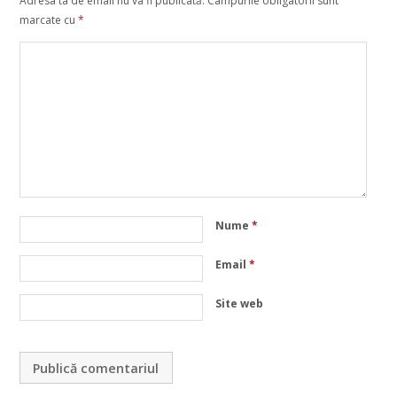
Adresa ta de email nu va fi publicată.
Câmpurile obligatorii sunt
marcate cu
*
Nume
*
Email
*
Site web