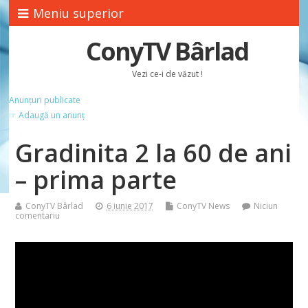
Meniu superior
ConyTV Bârlad
Vezi ce-i de văzut !
Anunțuri publicate
☞ Adaugă un anunț
Gradinita 2 la 60 de ani
– prima parte
ConyTV Bârlad
6 iunie 2017
ConyTV News
Niciun
comentariu