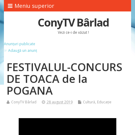
Meniu superior
ConyTV Bârlad
Vezi ce-i de văzut !
Anunțuri publicate
☞ Adaugă un anunț
FESTIVALUL-CONCURS
DE TOACA de la
POGANA
ConyTV Bârlad
28 august 2019
Cultură
,
Educație