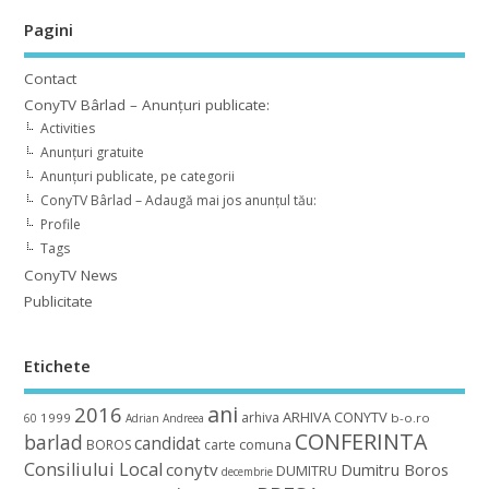
Pagini
Contact
ConyTV Bârlad – Anunțuri publicate:
Activities
Anunțuri gratuite
Anunțuri publicate, pe categorii
ConyTV Bârlad – Adaugă mai jos anunțul tău:
Profile
Tags
ConyTV News
Publicitate
Etichete
ani
2016
ARHIVA CONYTV
arhiva
1999
b-o.ro
60
Adrian
Andreea
CONFERINTA
barlad
candidat
BOROS
carte
comuna
Consiliului Local
conytv
Dumitru Boros
DUMITRU
decembrie