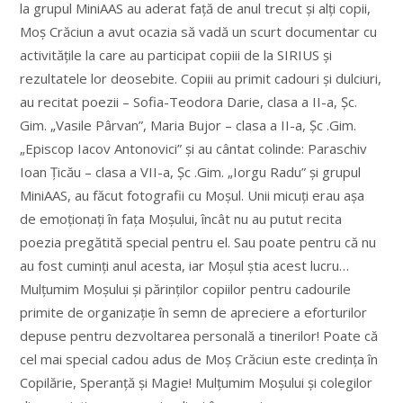
la grupul MiniAAS au aderat față de anul trecut și alți copii,
Moș Crăciun a avut ocazia să vadă un scurt documentar cu
activitățile la care au participat copiii de la SIRIUS și
rezultatele lor deosebite. Copiii au primit cadouri și dulciuri,
au recitat poezii – Sofia-Teodora Darie, clasa a II-a, Șc.
Gim. „Vasile Pârvan”, Maria Bujor – clasa a II-a, Șc .Gim.
„Episcop Iacov Antonovici” și au cântat colinde: Paraschiv
Ioan Țicău – clasa a VII-a, Șc .Gim. „Iorgu Radu” și grupul
MiniAAS, au făcut fotografii cu Moșul. Unii micuți erau așa
de emoționați în fața Moșului, încât nu au putut recita
poezia pregătită special pentru el. Sau poate pentru că nu
au fost cuminți anul acesta, iar Moșul știa acest lucru…
Mulțumim Moșului și părinților copiilor pentru cadourile
primite de organizație în semn de apreciere a eforturilor
depuse pentru dezvoltarea personală a tinerilor! Poate că
cel mai special cadou adus de Moș Crăciun este credința în
Copilărie, Speranță și Magie! Mulțumim Moșului și colegilor