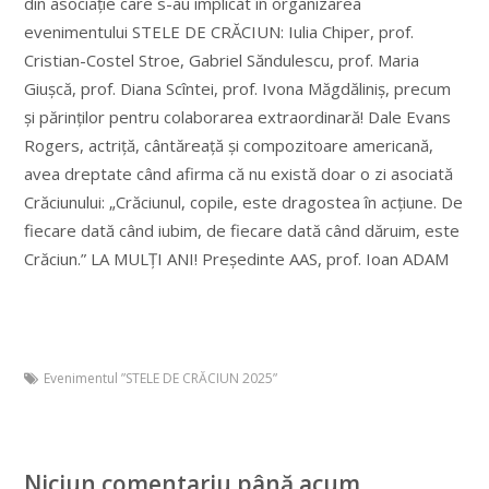
din asociație care s-au implicat în organizarea
evenimentului STELE DE CRĂCIUN: Iulia Chiper, prof.
Cristian-Costel Stroe, Gabriel Săndulescu, prof. Maria
Giușcă, prof. Diana Scîntei, prof. Ivona Măgdăliniș, precum
și părinților pentru colaborarea extraordinară! Dale Evans
Rogers, actriță, cântăreață și compozitoare americană,
avea dreptate când afirma că nu există doar o zi asociată
Crăciunului: „Crăciunul, copile, este dragostea în acţiune. De
fiecare dată când iubim, de fiecare dată când dăruim, este
Crăciun.” LA MULȚI ANI! Președinte AAS, prof. Ioan ADAM
Evenimentul ”STELE DE CRĂCIUN 2025”
Niciun comentariu până acum.