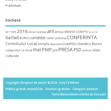
Publicitate
Etichete
ani
2016
ARHIVA CONYTV
arhiva
1999
b-o.ro
60
Adrian
Andreea
CONFERINTA
barlad
candidat
BOROS
carte
comuna
Consiliului Local
conytv
Dumitru Boros
DUMITRU
decembrie
mai
PRESA
PMP
PSD
local
pnl
Zilele
independent
LA
sedinta
Culturale
Copyright (Drepturi de autor) ©2026. ConyTV Bârlad
Publică gratuit anunțul tău
Anunțuri gratuite
Categorii anunțuri
Tema Mesocolumn oferită de Dezzain