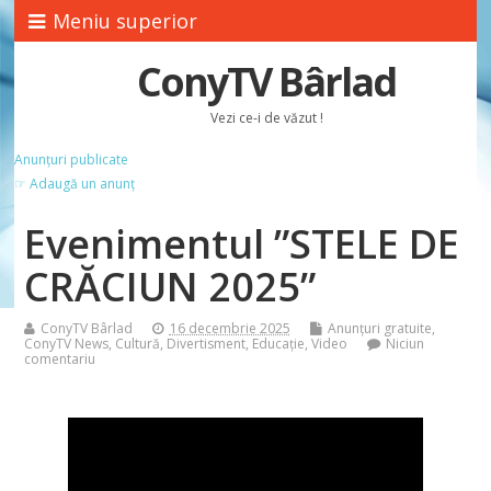
Meniu superior
ConyTV Bârlad
Vezi ce-i de văzut !
Anunțuri publicate
☞ Adaugă un anunț
Evenimentul ”STELE DE
CRĂCIUN 2025”
ConyTV Bârlad
16 decembrie 2025
Anunțuri gratuite
,
ConyTV News
,
Cultură
,
Divertisment
,
Educație
,
Video
Niciun
comentariu