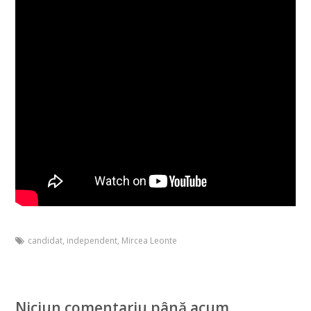
candidat
,
independent
,
Mircea Leonte
Niciun comentariu până acum.