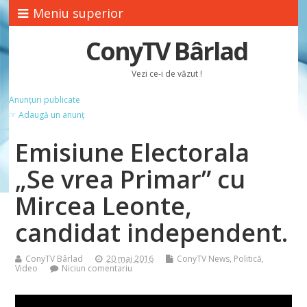
Meniu superior
ConyTV Bârlad
Vezi ce-i de văzut !
Anunțuri publicate
☞ Adaugă un anunț
Emisiune Electorala
„Se vrea Primar” cu
Mircea Leonte,
candidat independent.
ConyTV Bârlad
20 mai 2016
ConyTV News
,
Politică
,
Video
Niciun comentariu