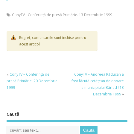
ConyTV - Conferinţă de presă Primărie. 13 Decembrie 1999
Regret, comentariile sunt închise pentru
acest articol
«
ConyTV – Conferinţă de
ConyTV – Andreea Răducan a
presă Primărie. 20 Decembrie
fost făcută cetăţean de onoare
1999
a municipiului Bârlad ! 13
Decembrie 1999
»
Caută