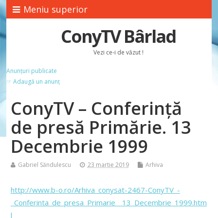
Meniu superior
ConyTV Bârlad
Vezi ce-i de văzut !
Anunțuri publicate
☞ Adaugă un anunț
ConyTV – Conferinţă
de presă Primărie. 13
Decembrie 1999
Gabriel Săndulescu
23 martie 2019
Arhiva
http://www.b-o.ro/Arhiva_conysat-2467-ConyTV_-
_Conferinta_de_presa_Primarie__13_Decembrie_1999.htm
l