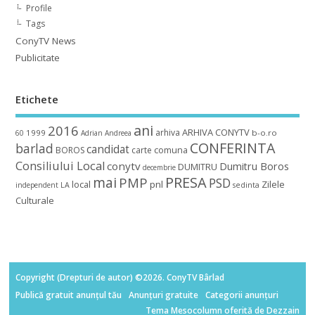
Profile
Tags
ConyTV News
Publicitate
Etichete
ani
2016
ARHIVA CONYTV
arhiva
1999
b-o.ro
60
Adrian
Andreea
CONFERINTA
barlad
candidat
BOROS
carte
comuna
Consiliului Local
conytv
Dumitru Boros
DUMITRU
decembrie
mai
PRESA
PMP
PSD
local
pnl
Zilele
independent
LA
sedinta
Culturale
Copyright (Drepturi de autor) ©2026. ConyTV Bârlad
Publică gratuit anunțul tău
Anunțuri gratuite
Categorii anunțuri
Tema Mesocolumn oferită de Dezzain