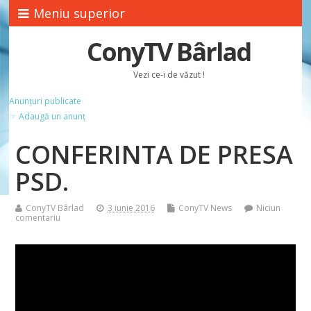
Meniu superior
ConyTV Bârlad
Vezi ce-i de văzut !
Anunțuri publicate
☞ Adaugă un anunț
CONFERINTA DE PRESA
PSD.
ConyTV Bârlad
3 iunie 2016
ConyTV News
Niciun
comentariu