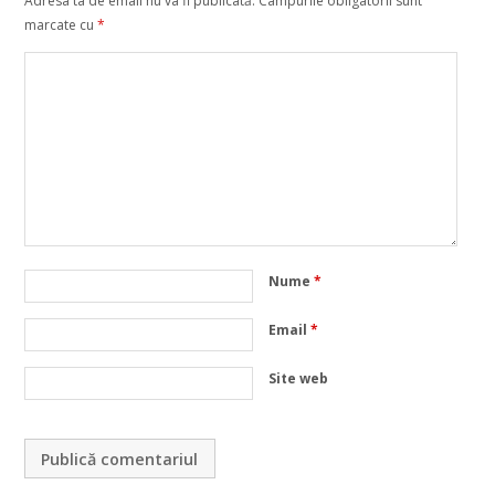
Adresa ta de email nu va fi publicată.
Câmpurile obligatorii sunt
marcate cu
*
Nume
*
Email
*
Site web