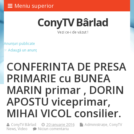
Meniu superior
ConyTV Bârlad
Vezi ce-i de văzut !
Anunțuri publicate
☞ Adaugă un anunț
CONFERINTA DE PRESA
PRIMARIE cu BUNEA
MARIN primar , DORIN
APOSTU viceprimar,
MIHAI VICOL consilier.
ConyTV Bârlad
20 ianuarie 2016
Administrație
,
ConyTV
News
,
Video
Niciun comentariu