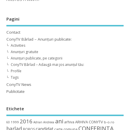
Pagini
Contact
ConyTV Bârlad – Anunțuri publicate:
Activities
Anunțuri gratuite
Anunțuri publicate, pe categorii
ConyTV Bârlad – Adaugă mai jos anunțul tău:
Profile
Tags
ConyTV News
Publicitate
Etichete
ani
2016
ARHIVA CONYTV
arhiva
1999
b-o.ro
60
Adrian
Andreea
CONFERINTA
barlad
candidat
BOROS
carte
comuna