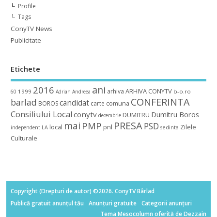
Profile
Tags
ConyTV News
Publicitate
Etichete
ani
2016
ARHIVA CONYTV
arhiva
1999
b-o.ro
60
Adrian
Andreea
CONFERINTA
barlad
candidat
BOROS
carte
comuna
Consiliului Local
conytv
Dumitru Boros
DUMITRU
decembrie
mai
PRESA
PMP
PSD
local
pnl
Zilele
independent
LA
sedinta
Culturale
Copyright (Drepturi de autor) ©2026. ConyTV Bârlad
Publică gratuit anunțul tău
Anunțuri gratuite
Categorii anunțuri
Tema Mesocolumn oferită de Dezzain