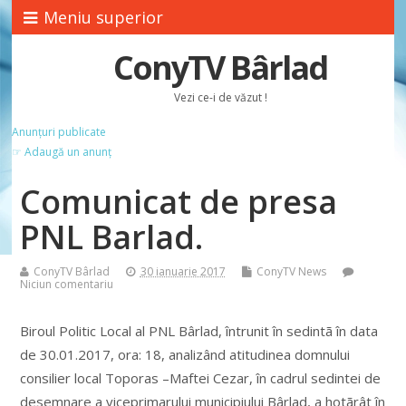
Meniu superior
ConyTV Bârlad
Vezi ce-i de văzut !
Anunțuri publicate
☞ Adaugă un anunț
Comunicat de presa
PNL Barlad.
ConyTV Bârlad
30 ianuarie 2017
ConyTV News
Niciun comentariu
Biroul Politic Local al PNL Bârlad, întrunit în sedintã în data
de 30.01.2017, ora: 18, analizând atitudinea domnului
consilier local Toporas –Maftei Cezar, în cadrul sedintei de
desemnare a viceprimarului municipiului Bârlad, a hotãrât în