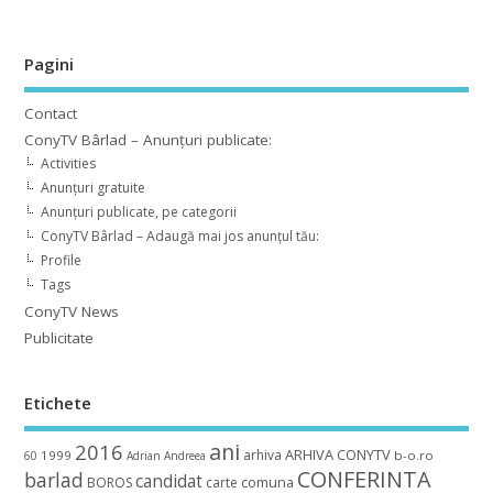
Pagini
Contact
ConyTV Bârlad – Anunțuri publicate:
Activities
Anunțuri gratuite
Anunțuri publicate, pe categorii
ConyTV Bârlad – Adaugă mai jos anunțul tău:
Profile
Tags
ConyTV News
Publicitate
Etichete
ani
2016
ARHIVA CONYTV
arhiva
1999
b-o.ro
60
Adrian
Andreea
CONFERINTA
barlad
candidat
BOROS
carte
comuna