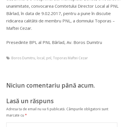
unanimitate, convocarea Comitetului Director Local al PNL
Bârlad, în data de 9.02.2017, pentru a pune în discutie
ridicarea calitãtii de membru PNL, a domnului Toporas –
Maftei Cezar.
Presedinte BPL al PNL Bârlad, Av. Boros Dumitru
Boros Dumitru
,
local
,
pnl
,
Toporas Maftei Cezar
Niciun comentariu până acum.
Lasă un răspuns
Adresa ta de email nu va fi publicată.
Câmpurile obligatorii sunt
marcate cu
*