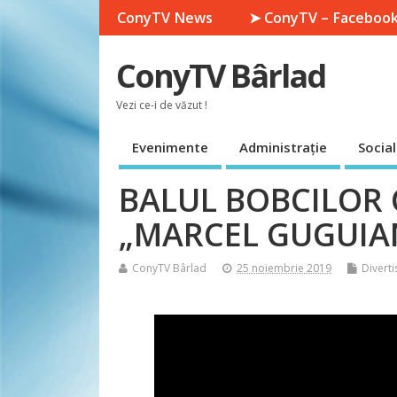
ConyTV News
➤ ConyTV – Faceboo
ConyTV Bârlad
Vezi ce-i de văzut !
Evenimente
Administrație
Social
BALUL BOBCILOR 
„MARCEL GUGUIA
ConyTV Bârlad
25 noiembrie 2019
Divert