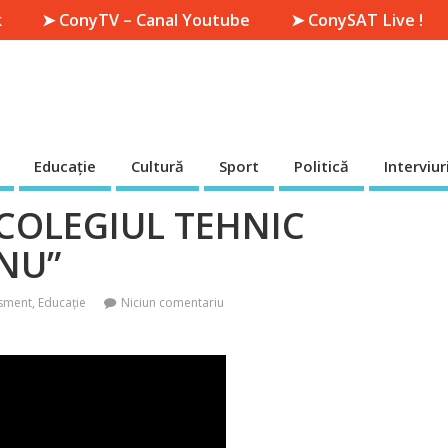
k
➤ ConyTV – Canal Youtube
➤ ConySAT Live !
Educație
Cultură
Sport
Politică
Interviur
COLEGIUL TEHNIC
NU”
isment
,
Educație
Niciun comentariu