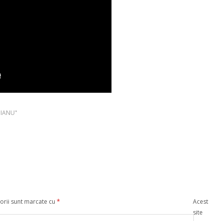
UIANU"
orii sunt marcate cu
*
Acest
site