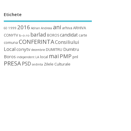
Etichete
ani
2016
ARHIVA
arhiva
1999
60
Adrian
Andreea
barlad
candidat
CONYTV
BOROS
carte
b-o.ro
CONFERINTA
Consiliului
comuna
Local
conytv
Dumitru
DUMITRU
decembrie
mai
PMP
Boros
local
pnl
independent
LA
PRESA
PSD
Zilele Culturale
sedinta