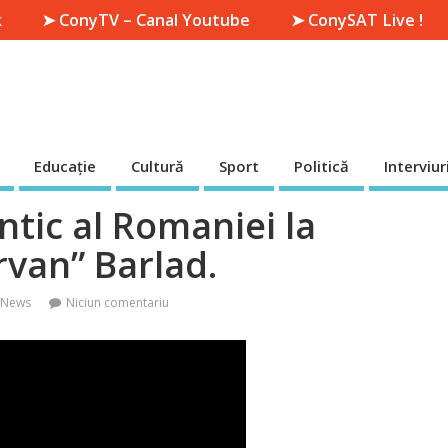
k
➤ ConyTV – Canal Youtube
➤ ConySAT Live !
Educație
Cultură
Sport
Politică
Interviur
antic al Romaniei la
rvan” Barlad.
 News
Niciun comentariu