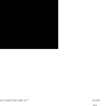
orii sunt marcate cu
*
Acest
site