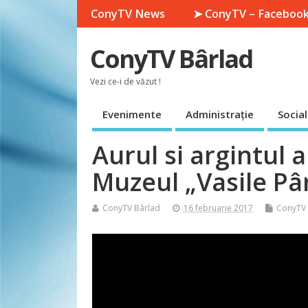
ConyTV News
➤ ConyTV – Faceboo
ConyTV Bârlad
Vezi ce-i de văzut !
Evenimente
Administrație
Social
Aurul si argintul 
Muzeul „Vasile Pâ
ConyTV Bârlad
16 februarie 2017
ConyTV