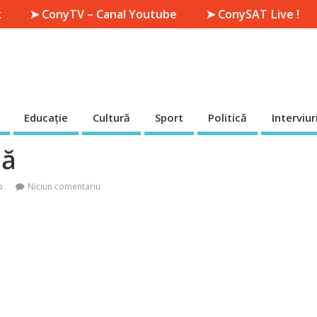
k
➤ ConyTV – Canal Youtube
➤ ConySAT Live !
Educație
Cultură
Sport
Politică
Interviur
nă
o
Niciun comentariu