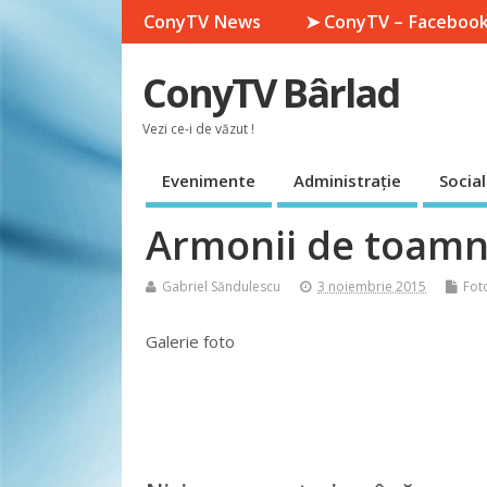
ConyTV News
➤ ConyTV – Faceboo
ConyTV Bârlad
Vezi ce-i de văzut !
Evenimente
Administrație
Social
Armonii de toam
Gabriel Săndulescu
3 noiembrie 2015
Fot
Galerie foto