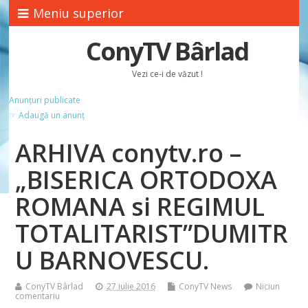
Meniu superior
ConyTV Bârlad
Vezi ce-i de văzut !
Anunțuri publicate
☞ Adaugă un anunț
ARHIVA conytv.ro –
„BISERICA ORTODOXA
ROMANA si REGIMUL
TOTALITARIST”DUMITR
U BARNOVESCU.
ConyTV Bârlad
27 iulie 2016
ConyTV News
Niciun
comentariu