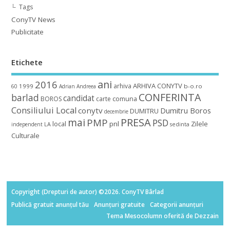
Tags
ConyTV News
Publicitate
Etichete
ani
2016
ARHIVA CONYTV
arhiva
1999
b-o.ro
60
Adrian
Andreea
CONFERINTA
barlad
candidat
BOROS
carte
comuna
Consiliului Local
conytv
Dumitru Boros
DUMITRU
decembrie
mai
PRESA
PMP
PSD
local
pnl
Zilele
independent
LA
sedinta
Culturale
Copyright (Drepturi de autor) ©2026. ConyTV Bârlad
Publică gratuit anunțul tău
Anunțuri gratuite
Categorii anunțuri
Tema Mesocolumn oferită de Dezzain