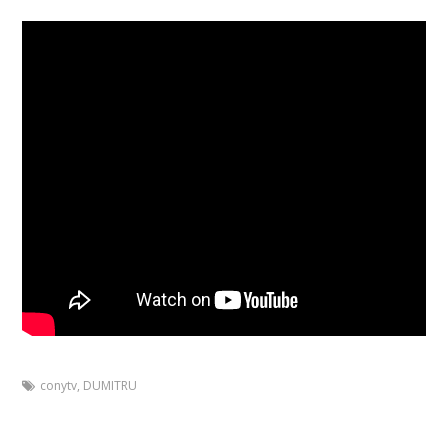
conytv
,
DUMITRU