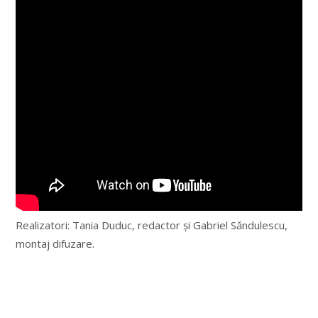
Realizatori: Tania Duduc, redactor şi Gabriel Săndulescu,
montaj difuzare.