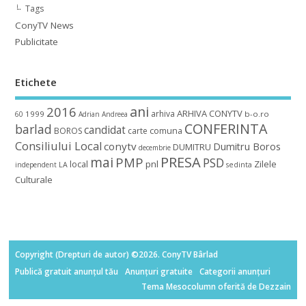
Tags
ConyTV News
Publicitate
Etichete
ani
2016
ARHIVA CONYTV
arhiva
1999
b-o.ro
60
Adrian
Andreea
CONFERINTA
barlad
candidat
BOROS
carte
comuna
Consiliului Local
conytv
Dumitru Boros
DUMITRU
decembrie
mai
PRESA
PMP
PSD
local
pnl
Zilele
independent
LA
sedinta
Culturale
Copyright (Drepturi de autor) ©2026. ConyTV Bârlad
Publică gratuit anunțul tău
Anunțuri gratuite
Categorii anunțuri
Tema Mesocolumn oferită de Dezzain