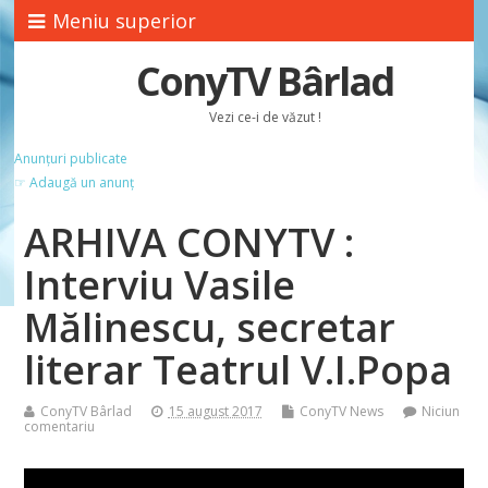
Meniu superior
ConyTV Bârlad
Vezi ce-i de văzut !
Anunțuri publicate
☞ Adaugă un anunț
ARHIVA CONYTV :
Interviu Vasile
Mălinescu, secretar
literar Teatrul V.I.Popa
ConyTV Bârlad
15 august 2017
ConyTV News
Niciun
comentariu