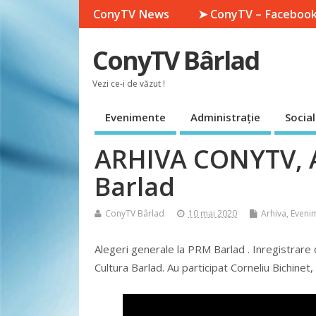
ConyTV News
➤ ConyTV – Faceboo
ConyTV Bârlad
Vezi ce-i de văzut !
Evenimente
Administrație
Social
ARHIVA CONYTV, A
Barlad
ConyTV Bârlad
10 mai 2020
Arhiva
,
Eveni
Alegeri generale la PRM Barlad . Inregistrare 
Cultura Barlad. Au participat Corneliu Bichinet, 