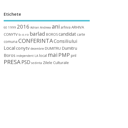
Etichete
ani
2016
ARHIVA
arhiva
1999
60
Adrian
Andreea
barlad
candidat
CONYTV
BOROS
carte
b-o.ro
CONFERINTA
Consiliului
comuna
Local
conytv
Dumitru
DUMITRU
decembrie
mai
PMP
Boros
local
pnl
independent
LA
PRESA
PSD
Zilele Culturale
sedinta