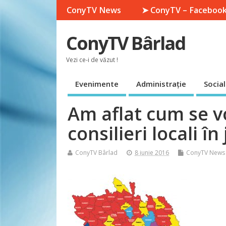
ConyTV News
➤ ConyTV – Faceboo
ConyTV Bârlad
Vezi ce-i de văzut !
Evenimente
Administrație
Social
Am aflat cum se v
consilieri locali în
ConyTV Bârlad
8 iunie 2016
ConyTV News