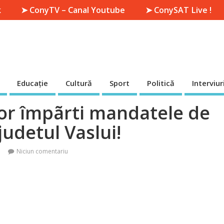
k
➤ ConyTV – Canal Youtube
➤ ConySAT Live !
Educație
Cultură
Sport
Politică
Interviur
or împãrti mandatele de
 judetul Vaslui!
Niciun comentariu