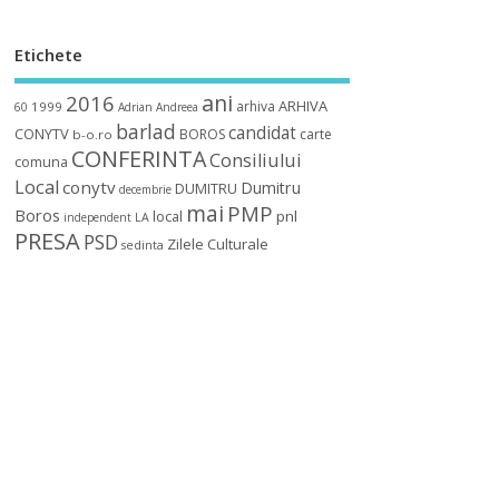
Etichete
ani
2016
ARHIVA
arhiva
1999
60
Adrian
Andreea
barlad
candidat
CONYTV
BOROS
carte
b-o.ro
CONFERINTA
Consiliului
comuna
Local
conytv
Dumitru
DUMITRU
decembrie
mai
PMP
Boros
local
pnl
independent
LA
PRESA
PSD
Zilele Culturale
sedinta