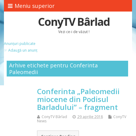
Meniu superior
ConyTV Bârlad
Vezi ce-i de văzut !
Anunțuri publicate
☞ Adaugă un anunț
Arhive etichete pentru Conferinta
Paleomedii
Conferinta „Paleomedii
miocene din Podisul
Barladului” – fragment
ConyTV Bârlad
29 aprilie 2018
ConyTV
News