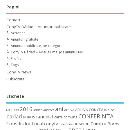
Pagini
Contact
ConyTV Bârlad – Anunțuri publicate:
Activities
Anunțuri gratuite
Anunțuri publicate, pe categorii
ConyTV Bârlad – Adaugă mai jos anunțul tău:
Profile
Tags
ConyTV News
Publicitate
Etichete
ani
2016
ARHIVA CONYTV
arhiva
1999
b-o.ro
60
Adrian
Andreea
CONFERINTA
barlad
candidat
BOROS
carte
comuna
Consiliului Local
conytv
Dumitru Boros
DUMITRU
decembrie